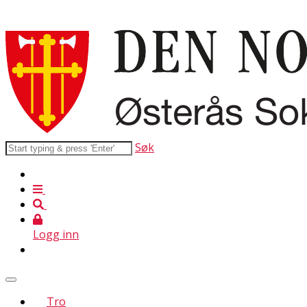
Søk
Logg inn
Tro