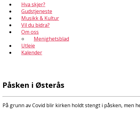
Hva skjer?
Gudstjeneste
Musikk & Kultur
Vil du bidra?
Om oss
Menighetsblad
Utleie
Kalender
Påsken i Østerås
På grunn av Covid blir kirken holdt stengt i påsken, men h