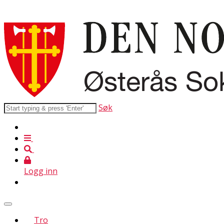
Søk
Logg inn
Tro