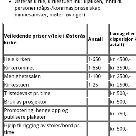
Østerås kirke, kirkestuen inkl. kjøkken, inntil 40
personer (dåps-/konfirmasjonsselskap,
minnesamvær, møter, øvinger)
Lørdag eller 
Veiledende priser v/leie i Østerås
Antall
disposisjon 
kirke
avtalt)
Hele kirken
1-650
kr. 4500,-
Kirkerommet
1-650
kr. 3500,-
Menighetssalen
1-100
kr. 2500,-
Kirkestuen
1-25
kr. 2500,-
Tilstedevakt pr. time
kr. 500,-
Bruk av prosjektor
kr. 500,-
Promotering, henge opp og
kr. 750,-
publisere plakater
Hjelp til rigging av stoler/bord pr.
kr. 500,-
time