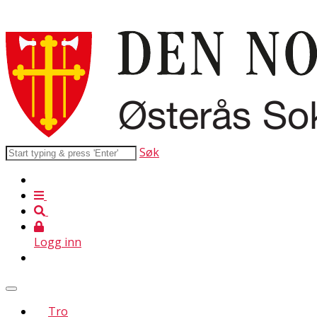
Søk
Logg inn
Tro