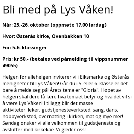
Bli med på Lys Våken!
Når: 25.-26. oktober (oppmøte 17.00 lørdag)
Hvor: Østerås kirke, Ovenbakken 10
For: 5-6. klassinger
Pris: kr 50,- (betales ved påmelding til vippsnummer
49055)
Helgen før allehelgen inviterer vi i Eiksmarka og Østerås
menigheter til Lys Våken! Går du i 5. eller 6. klasse er det
bare å melde seg på! Årets tema er "Gloria". I løpet av
helgen skal dere få lære hva temaet betyr og hva det vil si
å være Lys Våken! I tillegg blir det masse
aktiviteter, leker, gudstjenesteverksted, sang, dans,
hobbyverksted, overnatting i kirken, mat og mye mer!
Søndag ønsker vi alle velkommen til gudstjeneste og
avslutter med kirkekaffe. Vi gleder oss!