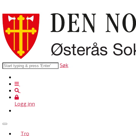
Søk
Logg inn
Tro