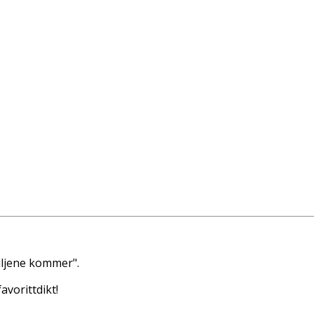
iljene kommer".
avorittdikt!