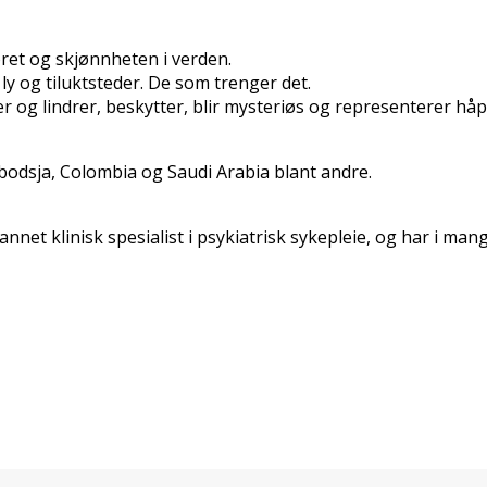
ret og skjønnheten i verden.
y og tilfluktsteder. De som trenger det.
er og lindrer, beskytter, blir mysteriøs og representerer hå
ambodsja, Colombia og Saudi Arabia blant andre.
dannet klinisk spesialist i psykiatrisk sykepleie, og har i m