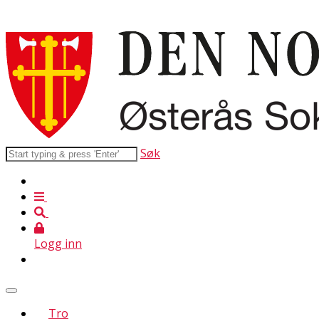
Søk
Logg inn
Tro