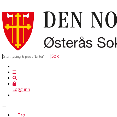
Søk
Logg inn
Tro