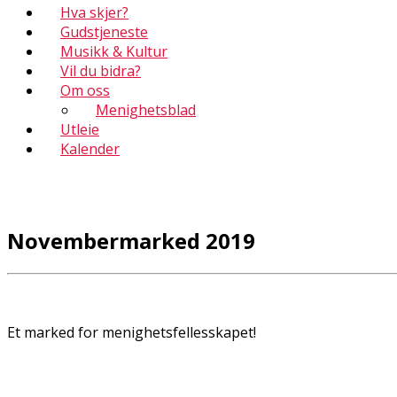
Hva skjer?
Gudstjeneste
Musikk & Kultur
Vil du bidra?
Om oss
Menighetsblad
Utleie
Kalender
Novembermarked 2019
Et marked for menighetsfellesskapet!