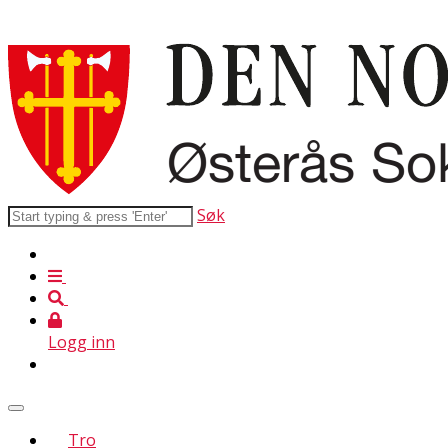
Søk
Logg inn
Tro