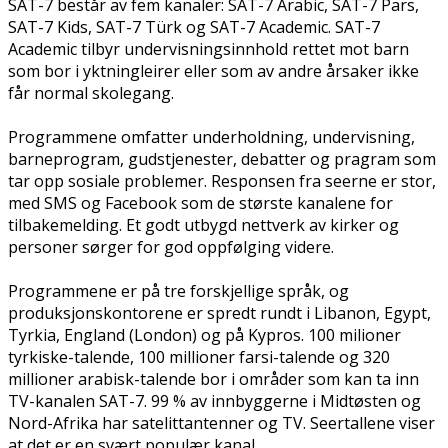
SAT-7 består av fem kanaler: SAT-7 Arabic, SAT-7 Pars,
SAT-7 Kids, SAT-7 Türk og SAT-7 Academic. SAT-7
Academic tilbyr undervisningsinnhold rettet mot barn
som bor i flyktningleirer eller som av andre årsaker ikke
får normal skolegang.
Programmene omfatter underholdning, undervisning,
barneprogram, gudstjenester, debatter og pragram som
tar opp sosiale problemer. Responsen fra seerne er stor,
med SMS og Facebook som de største kanalene for
tilbakemelding. Et godt utbygd nettverk av kirker og
personer sørger for god oppfølging videre.
Programmene er på tre forskjellige språk, og
produksjonskontorene er spredt rundt i Libanon, Egypt,
Tyrkia, England (London) og på Kypros. 100 milioner
tyrkiske-talende, 100 millioner farsi-talende og 320
millioner arabisk-talende bor i områder som kan ta inn
TV-kanalen SAT-7. 99 % av innbyggerne i Midtøsten og
Nord-Afrika har satelittantenner og TV. Seertallene viser
at det er en svært populær kanal.