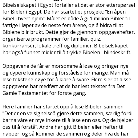
Bibelselskapet i Egypt forteller at det er stor etterspørsel
for Bibler i Egypt. De har startet et prosjekt; "En åpen
Bibel i hvert hjem". Målet er både å gi 1 million Bibler til
fattige i løpet av de neste fem årene, og å bidra til at
Biblene blir brukt. Dette gjør de gjennom oppgavehefter,
organiserte programmer for familier, quiz,
konkurranser, lokale treff og diplomer. Bibelselskapet
har også funnet midler til å trykke Bibelen i blindeskrift.
Oppgavene de får er morsomme å løse og bringer nye
og dypere kunnskap og forståelse for mange. Man må
lese tekstene nøye for å klare å svare. Flere sier at disse
oppgavene har medført at de har lest tekster fra Det
Gamle Testamentet for første gang.
Flere familier har startet opp å lese Bibelen sammen.
"Det er en velsignelseå gjøre dette sammen, særlig fordi
barna våre er mye flinkere til å lese enn oss. Og de hjelper
oss til å forstå". Andre har gitt Bibelen eller hefter til
naboer, og så kommer de sammen og deler hva de har