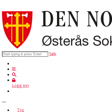
Søk
Logg inn
Tro