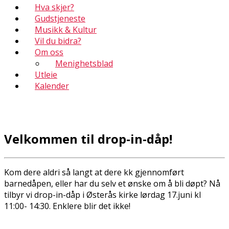
Hva skjer?
Gudstjeneste
Musikk & Kultur
Vil du bidra?
Om oss
Menighetsblad
Utleie
Kalender
Velkommen til drop-in-dåp!
Kom dere aldri så langt at dere fikk gjennomført
barnedåpen, eller har du selv et ønske om å bli døpt? Nå
tilbyr vi drop-in-dåp i Østerås kirke lørdag 17.juni kl
11:00- 14:30. Enklere blir det ikke!