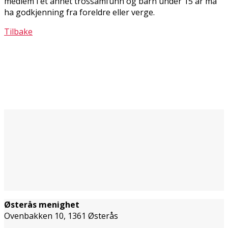
medlem i et annet trossamfunn og barn under 15 år må
ha godkjenning fra foreldre eller verge.
Tilbake
Østerås menighet
Ovenbakken 10, 1361 Østerås