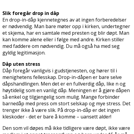
Slik foregår drop in dåp
En drop-in-dåp kjennetegnes av at ingen forberedelser
er nødvendig. Man bare møter opp i kirken, undertegner
et skjema, har en samtale med presten og blir døpt. Man
kan komme alene eller i følge med andre. Kirken stiller
med faddere om nødvendig. Du må også ha med seg
gyldig legitimasjon.
Dåp uten stress
Dåp foregår vanligvis i gudstjenesten, og hører til i
menighetens fellesskap. Drop-in-dåpen er bare selve
dåpshandlingen. Men det er en fullverdig dåp, like fin og
høytidelig som en vanlig dåp. Meningen er å gjøre dåpen
så enkel og tilgjengelig som mulig. Mange forbinder
barnedåp med press om stort selskap og mye stress. Det
trenger ikke å være slik. På drop-in-dåp er det ingen
kleskoder - det er bare å komme – uansett alder!
Den som vil døpes må ikke tidligere være døpt, ikke være