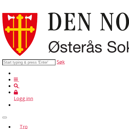
Søk
Logg inn
Tro