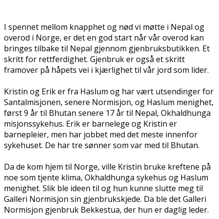
I spennet mellom knapphet og nød vi møtte i Nepal og
overflod i Norge, er det en god start når vår overflod kan
bringes tilbake til Nepal gjennom gjenbruksbutikken. Et
skritt for rettferdighet. Gjenbruk er også et skritt
framover på håpets vei i kjærlighet til vår jord som lider.
Kristin og Erik er fra Haslum og har vært utsendinger for
Santalmisjonen, senere Normisjon, og Haslum menighet,
først 9 år til Bhutan senere 17 år til Nepal, Okhaldhunga
misjonssykehus. Erik er barnelege og Kristin er
barnepleier, men har jobbet med det meste innenfor
sykehuset. De har tre sønner som var med til Bhutan.
Da de kom hjem til Norge, ville Kristin bruke kreftene på
noe som tjente klima, Okhaldhunga sykehus og Haslum
menighet. Slik ble ideen til og hun kunne slutte meg til
Galleri Normisjon sin gjenbrukskjede. Da ble det Galleri
Normisjon gjenbruk Bekkestua, der hun er daglig leder.