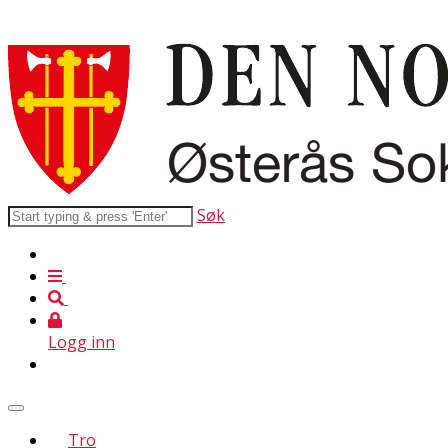
Søk
Logg inn
Tro