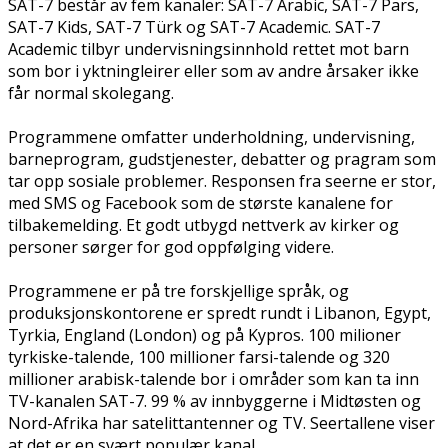
SAT-7 består av fem kanaler: SAT-7 Arabic, SAT-7 Pars,
SAT-7 Kids, SAT-7 Türk og SAT-7 Academic. SAT-7
Academic tilbyr undervisningsinnhold rettet mot barn
som bor i flyktningleirer eller som av andre årsaker ikke
får normal skolegang.
Programmene omfatter underholdning, undervisning,
barneprogram, gudstjenester, debatter og pragram som
tar opp sosiale problemer. Responsen fra seerne er stor,
med SMS og Facebook som de største kanalene for
tilbakemelding. Et godt utbygd nettverk av kirker og
personer sørger for god oppfølging videre.
Programmene er på tre forskjellige språk, og
produksjonskontorene er spredt rundt i Libanon, Egypt,
Tyrkia, England (London) og på Kypros. 100 milioner
tyrkiske-talende, 100 millioner farsi-talende og 320
millioner arabisk-talende bor i områder som kan ta inn
TV-kanalen SAT-7. 99 % av innbyggerne i Midtøsten og
Nord-Afrika har satelittantenner og TV. Seertallene viser
at det er en svært populær kanal.