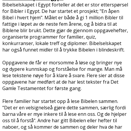
Bibelselskapet i Egypt forteller at det er stor etterspørsel
for Bibler i Egypt. De har startet et prosjekt; "En åpen
Bibel i hvert hjem". Målet er både å gi 1 million Bibler til
fattige i løpet av de neste fem årene, og å bidra til at
Biblene blir brukt. Dette gjør de gjennom oppgavehefter,
organiserte programmer for familier, quiz,
konkurranser, lokale treff og diplomer. Bibelselskapet
har også funnet midler til å trykke Bibelen i blindeskrift.
Oppgavene de får er morsomme å løse og bringer nye
og dypere kunnskap og forståelse for mange. Man må
lese tekstene nøye for å klare å svare. Flere sier at disse
oppgavene har medført at de har lest tekster fra Det
Gamle Testamentet for første gang.
Flere familier har startet opp å lese Bibelen sammen.
"Det er en velsignelseå gjøre dette sammen, særlig fordi
barna våre er mye flinkere til å lese enn oss. Og de hjelper
oss til å forstå". Andre har gitt Bibelen eller hefter til
naboer, og så kommer de sammen og deler hva de har