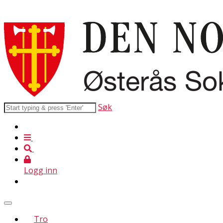
Søk
Logg inn
Tro