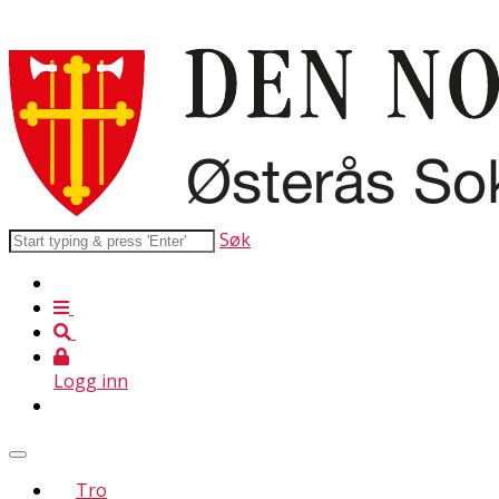
Søk
Logg inn
Tro