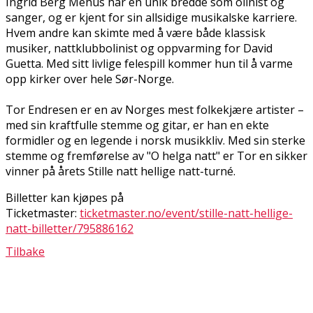
Ingrid Berg Mehus har en unik bredde som fiolinist og
sanger, og er kjent for sin allsidige musikalske karriere.
Hvem andre kan skimte med å være både klassisk
musiker, nattklubbfiolinist og oppvarming for David
Guetta. Med sitt livlige felespill kommer hun til å varme
opp kirker over hele Sør-Norge.
Tor Endresen er en av Norges mest folkekjære artister –
med sin kraftfulle stemme og gitar, er han en ekte
formidler og en legende i norsk musikkliv. Med sin sterke
stemme og fremførelse av "O helga natt" er Tor en sikker
vinner på årets Stille natt hellige natt-turné.
Billetter kan kjøpes på
Ticketmaster:
ticketmaster.no/event/stille-natt-hellige-
natt-billetter/795886162
Tilbake